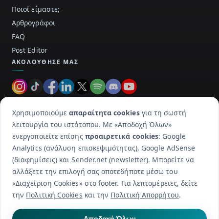
Ποιοί είμαστε;
Αρθρογράφοι
FAQ
Post Editor
ΑΚΟΛΟΎΘΗΣΕ ΜΑΣ
ΕΠΙΚΟΙΝΩΝΊΑ
Χρησιμοποιούμε
απαραίτητα cookies
για τη σωστή
Cookie Consent
λειτουργία του ιστότοπου. Με «Αποδοχή Όλων»
Email
ενεργοποιείτε επίσης
προαιρετικά cookies
: Google
Πολιτική Απορρήτου
Analytics (ανάλυση επισκεψιμότητας), Google AdSense
Πολιτική Cookies
(διαφημίσεις) και Sender.net (newsletter). Μπορείτε να
Όροι Χρήσης
αλλάξετε την επιλογή σας οποτεδήποτε μέσω του
Όροι Υποβολής Περιεχομένου
«Διαχείριση Cookies» στο footer. Για λεπτομέρειες, δείτε
την
Πολιτική Cookies
και την
Πολιτική Απορρήτου
.
Διαχείριση Cookies
Αποδοχή Όλων