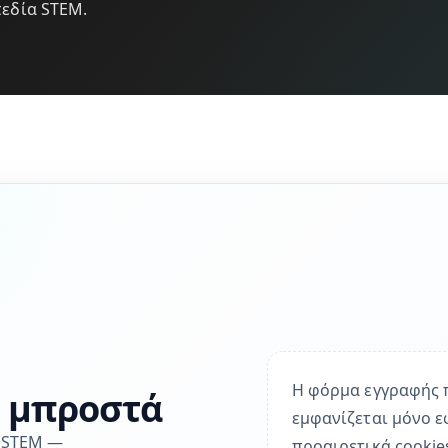
πεδία STEM.
Η φόρμα εγγραφής π
α μπροστά
εμφανίζεται μόνο ε
ς STEM —
προαιρετικά cookie